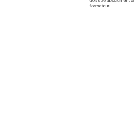
doit être absolument un
formateur.